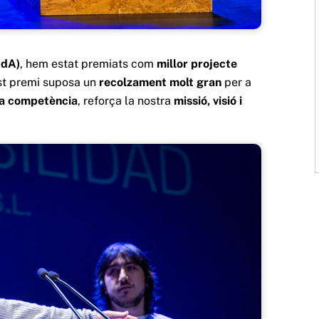
AdA)
, hem estat premiats com
millor projecte
st premi suposa un
recolzament molt gran
per a
la competència
, reforça la nostra
missió, visió i