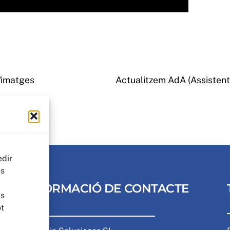
d'imatges
Actualitzem AdA (Assistent d
edir
es
INFORMACIÓ DE CONTACTE
es
ot