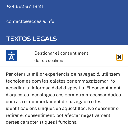
+34 662 67 18 21
contacto@accesia.info
TEXTOS LEGALS
Gestionar el consentiment
Política de privacitat
de les cookies
Política de galetes
Per oferir la millor experiència de navegació, utilitzem
tecnologies com les galetes per emmagatzemar i/o
Avís legal
accedir a la informació del dispositiu. El consentiment
d'aquestes tecnologies ens permetrà processar dades
Mapa web
com ara el comportament de navegació o les
identificacions úniques en aquest lloc. No consentir o
retirar el consentiment, pot afectar negativament
Declaració d'accessibilitat
certes característiques i funcions.