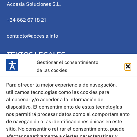
Accesia Soluciones S.L.
+34 662 67 18 21
contacto@accesia.info
TEXTOS LEGALES
Gestionar el consentimiento
de las cookies
Política de privacidad
Para ofrecer la mejor experiencia de navegación,
Política de cookies
utilizamos tecnologías como las cookies para
almacenar y/o acceder a la información del
Aviso legal
dispositivo. El consentimiento de estas tecnologías
nos permitirá procesar datos como el comportamiento
Mapa web
de navegación o las identificaciones únicas en este
sitio. No consentir o retirar el consentimiento, puede
afectar negativamente a ciertas características y
Declaración de accesibilidad